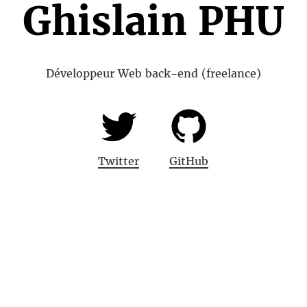
Ghislain PHU
Développeur Web back-end (freelance)
R
é
Twitter
GitHub
s
e
a
u
x
S